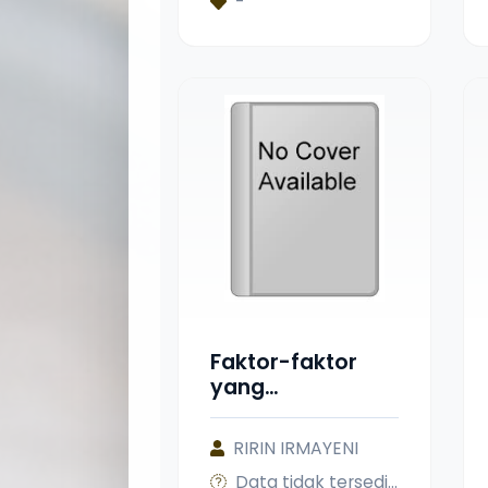
-
Faktor-faktor
yang
Mempengaruhi
Rendahnya
RIRIN IRMAYENI
Kemampuan
Data tidak tersedia
Membaca Al-