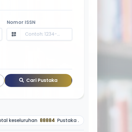
3 Batusa
Nomor ISSN
Cari Pustaka
otal keseluruhan
88884
Pustaka .