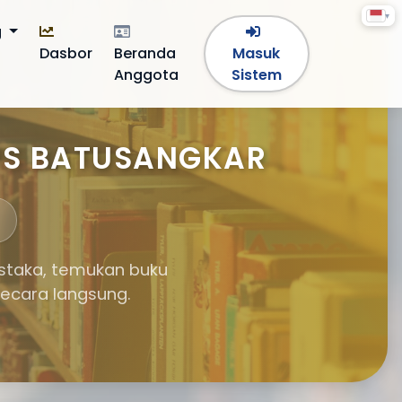
▾
g
Dasbor
Beranda
Masuk
Anggota
Sistem
US BATUSANGKAR
ustaka, temukan buku
secara langsung.