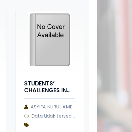
STUDENTS’
CHALLENGES IN
WRITING
EXPOSITORY
ASYIFA NURUL AMELIA
TEXT: A STUDY OF
Data tidak tersedia
THIRD SEMESTER
OF ENGLISH
-
TEACHING