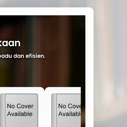
akaan
padu dan efisien.