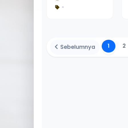
Quran Siswa
-
Kelas Delapan di
MTsN 15 Tanah
Datar
1
2
Sebelumnya