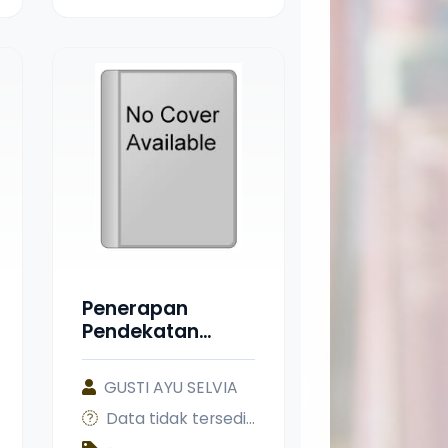
DEPARTMENT AT
UIN MAHMUD
YUNUS
BATUSANGKAR
Penerapan
Pendekatan
Contextual
Teaching and
GUSTI AYU SELVIA
Learning (CTL)
Data tidak tersedia
Berbantuan
Lembar Kerja