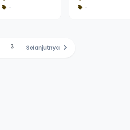
LEARNING TIPE
Berbantuan
-
-
JIGSAW
Multipel
TERHADAP HASIL
Representasi
BELAJAR SISWA
Kimia Pada
PADA MATA
Materi Larutan
PELAJARAN PAI BP
Asam Basa Kelas
KELAS VIII SMP
XI/Fase F di SMAN
3
Selanjutnya
NEGERI 1 TANJUN
1 Padang Ganting
G EMAS