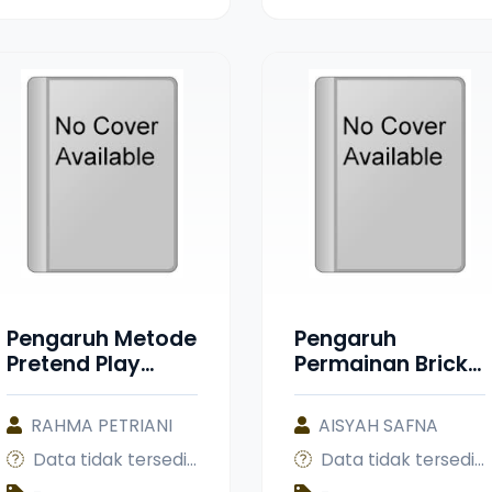
DORMAND DI
Learning (MALL)
BANK SYARIAH
Course
NASIONAL KCP
BUKITTINGGI
Pengaruh Metode
Pengaruh
Pretend Play
Permainan Bricks
Terhadap
Lego terhadap
Kecerdasan
Kemampuan
RAHMA PETRIANI
AISYAH SAFNA
Interpersonal
Pemecahan
Data tidak tersedia
Data tidak tersedia
Anak di UPTD TK
Masalah Anak
Negeri Pembina
Usia Dini di TK