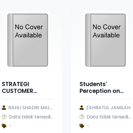
STRATEGI
Students'
CUSTOMER
Perception on
RELATIONSHIP
Using ChatGPT in
MANAGEMENT
Preparing
RAHLI SHADRI MALIK HAKIM
ZAHRATUL JAMILAH
DALAM
Materials for
Data tidak tersedia
Data tidak tersedia
MENGURANGI
Presentation in
JUMLAH
Mobile Assisted
-
-
REKENING
Language