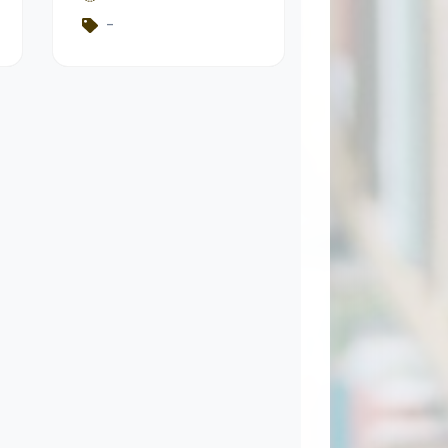
SCIENCE,
-
ENVIRONMENT,
TECHNOLOGY,
AND SOCIETY
(SETS) PADA
MATERI KIMIA
HIJAU KELAS X
SMA