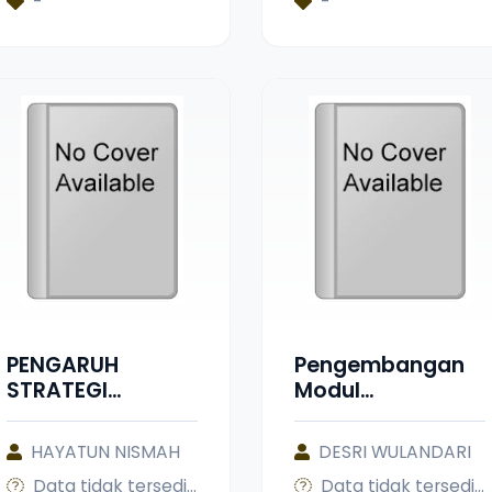
-
-
Pagaruyung
Islam Harapan
Ibu Lima Kaum
PENGARUH
Pengembangan
STRATEGI
Modul
PEMBELAJARAN
Pembelajaran
DEEP LEARNING
Kimia Berbasis
HAYATUN NISMAH
DESRI WULANDARI
DAN
Discovery
Data tidak tersedia
Data tidak tersedia
COOPERATIVE
Learning