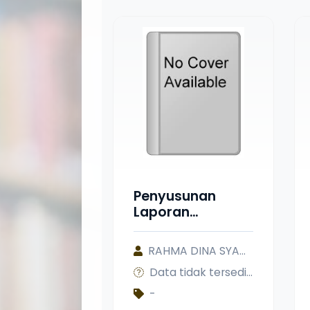
Penyusunan
Laporan
Keuangan UMKM
Pink Laundry
RAHMA DINA SYAHFITRI
Sungai Tarab
Data tidak tersedia
Berdasarkan
Standar
-
Akuntansi