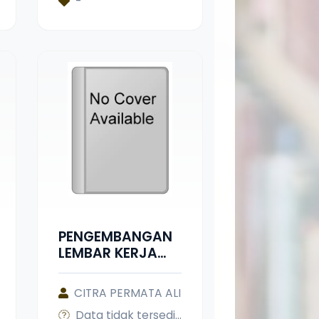
-
Siswa (LKS)
untuk
Meningkatkan
Hasil Belajar
Siswa pada
Materi Ekosistem
Kelas X SMA N 3
Batusangkar
PENGEMBANGAN
LEMBAR KERJA
PESERTA DIDIK
(LKPD) BERBASIS
CITRA PERMATA ALI
MODEL
Data tidak tersedia
PEMBELAJARAN